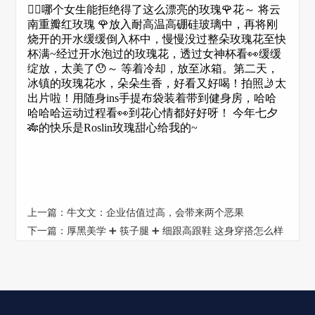
🙂‍↔️哪个女生能拒绝得了这么漂亮的玫瑰🌹花～ 将云
南重瓣红玫瑰 🌹放入耐高温高硼硅玻璃中，再将刚
烧开的开水缓缓倒入杯中，慢慢没过整朵玫瑰花至快
杯满~经过开水泡过的玫瑰花，透过女神杯看👀缓缓
绽放，太美了😯～ 等着冷却，放至冰箱。第二天，
冰镇的玫瑰花水，朵朵生香，好看又好喝！拍照🤳太
出片啦！用随身ins手提布袋装着带到健身房，哈哈
哈哈哈运动过程看👀到花心情都好好呀！ 今年七夕
🎋的快乐是Roslin玫瑰甜心给我的~
上一篇：
牛文文：企业估值过高，会带来两个恶果
下一篇：
厚黑美学 ➕ 筷子腿 ➕ 细跟高跟鞋 这身穿搭怎么样