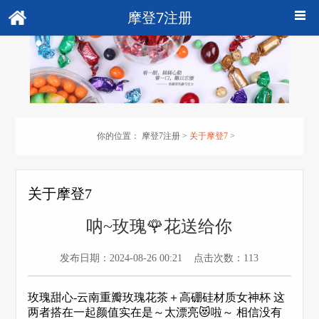
摩登7注册
你的位置：
摩登7注册
>
关于摩登7
>
关于摩登7
呐~玫瑰🌹花送给你
发布日期：2024-08-26 00:21 点击次数：113
玫瑰甜心-云南重瓣玫瑰花茶＋高硼硅材质女神杯 这
两者搭在一起颜值实在是～太漂亮😻啦～ 相信没有