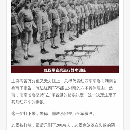
主席痛苦万分但又无力阻止，只得代表红四军军委向湖南省
委写了报告，陈述红四军不能去湘南的六条具体理由。然
而，湖南省委坚持“左”倾冒进的错误决定，这一决定注定了
其后红四军的惨败。
这一仗打下来，朱德、陈毅所部差点全军覆没。
29团被打散，最后只剩下200余人，28团也笼罩在失败的阴