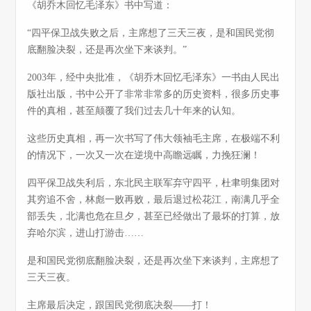
《胡乔木回忆毛泽东》书中写道：
“四平保卫战失败之后，主席想了三天三夜，是和国民党彻
底翻脸决裂，还是再次坐下来谈判。”
2003年，经中央批准，《胡乔木回忆毛泽东》一书由人民出
版社出版，书中公开了非常非常多的历史资料，很多历史事
件的真相，甚至颠覆了我们过去几十年来的认知。
这些历史真相，再一次书写了伟大领袖毛主席，在极端不利
的情况下，一次又一次在逆境中高瞻远瞩，力挽狂澜！
四平保卫战失利后，东北民主联军弃守四平，杜聿明集团对
其穷追不舍，林彪一败再败，最后退过松花江，南满几乎全
部丢失，北满也危在旦夕，甚至已经做出了最坏的打算，放
弃哈尔滨，进山打游击……
是和国民党彻底翻脸决裂，还是再次坐下来谈判，主席想了
三天三夜。
主席最后决定，跟国民党彻底决裂——打！