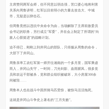
主席赞同两军会师，但不同意以弱击强，苦口婆心地将利害
关系向周鲁讲明，红军以目前弱小的力量去攻击大、中城
市，无疑是以卵击石。
但周鲁竟然以违抗中央命令为由，当场解除了主席前敌委员
会书记的职务，另行成立“军委”，并在会上制定了所谓的“向
敌人心脏挺进”的战略计划。
迫不得已，刚刚上到井冈山的部队，只得服从周鲁的命令，
大部下了井冈山。
周鲁亲率工农红军第一师开往湘南的一个多月里，国军乘虚
而入，井冈山失守，一时间，刀光剑影、血雨腥风，很多党
员和农运干部被杀，党和群众组织被破坏，大小房屋300余
间被毁……
周鲁本人也在战斗中因所骑马匹受惊，被惊马活活拖死。
这就是井冈山斗争史上著名的“三月失败”。