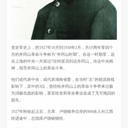
党史军史上，把1927年10月到1930年2月，共计两年零四个
月的井冈山革命斗争称为“井冈山时期”。在这一时期里，远
在上海的中央一共派过7任特派员到达井冈山，传达中央精
神，指导井冈山上的革命斗争。
他们或代表中央，或代表湖南省委，在当时“左”的错误路线
影响下，其中的3位，曾经给井冈山上的革命斗争带来过极
为消极负面的影响，甚至给党和革命事业造成了无可挽回的
损失。
1927年秋收起义后，主席、卢德铭率仅存的900余人向江西
转进途中，总指挥卢德铭牺牲。