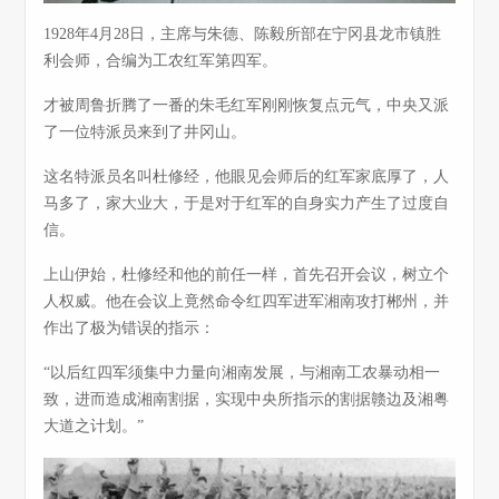
1928年4月28日，主席与朱德、陈毅所部在宁冈县龙市镇胜
利会师，合编为工农红军第四军。
才被周鲁折腾了一番的朱毛红军刚刚恢复点元气，中央又派
了一位特派员来到了井冈山。
这名特派员名叫杜修经，他眼见会师后的红军家底厚了，人
马多了，家大业大，于是对于红军的自身实力产生了过度自
信。
上山伊始，杜修经和他的前任一样，首先召开会议，树立个
人权威。他在会议上竟然命令红四军进军湘南攻打郴州，并
作出了极为错误的指示：
“以后红四军须集中力量向湘南发展，与湘南工农暴动相一
致，进而造成湘南割据，实现中央所指示的割据赣边及湘粤
大道之计划。”