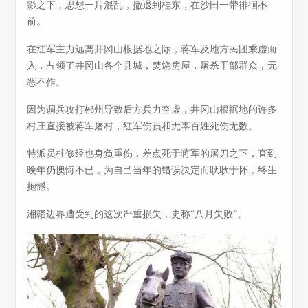
影之下，思想一片混乱，撤退到桂东，在沙田一带徘徊不
前。
在红军主力远离井冈山根据地之际，蒋军及地方民团乘虚而
入，占领了井冈山各个县城，焚烧房屋，屠杀干部群众，无
恶不作。
因为调兵攻打郴州导致后方兵力空虚，井冈山根据地的许多
村庄直接被蒋军屠村，红军伤员和无辜百姓死伤无数。
特派员杜修经也身负重伤，差点死于蒋军的屠刀之下，直到
晚年仍懊悔不已，为自己当年的错误决定而耿耿于怀，终生
抱憾。
湘赣边界遭受到的这次严重损失，史称“八月失败”。