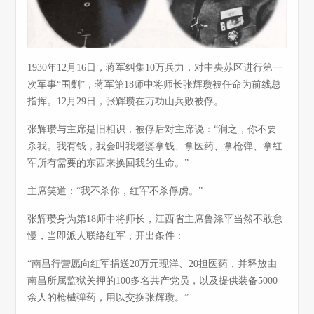
1930年12月16日，蒋军纠集10万兵力，对中央苏区进行第一
次军事“围剿”，蒋军第18师中将师长张辉瓒被任命为前线总
指挥。12月29日，张辉瓒在万功山兵败被俘。
张辉瓒与主席是旧相识，被俘后对主席说：“润之，你不要
杀我。我有钱，我会叫我老婆拿钱、拿医药、拿枪弹、拿红
军所有需要的东西来换回我的生命。”
主席笑道：“我不杀你，红军不杀俘虏。”
张辉瓒身为第18师中将师长，江西省主席鲁涤平当然不敢怠
慢，当即派人联络红军，开出条件：
“南昌行营愿向红军捐送20万元现洋、20担医药，并释放由
南昌所属监狱关押的100多名共产党员，以及提供装备5000
余人的枪械弹药，用以交换张辉瓒。”