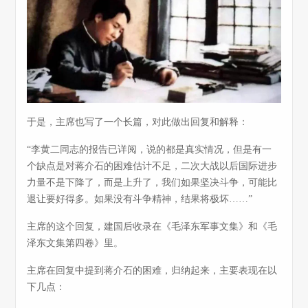
于是，主席也写了一个长篇，对此做出回复和解释：
“李黄二同志的报告已详阅，说的都是真实情况，但是有一
个缺点是对蒋介石的困难估计不足，二次大战以后国际进步
力量不是下降了，而是上升了，我们如果坚决斗争，可能比
退让要好得多。如果没有斗争精神，结果将极坏……”
主席的这个回复，建国后收录在《毛泽东军事文集》和《毛
泽东文集第四卷》里。
主席在回复中提到蒋介石的困难，归纳起来，主要表现在以
下几点：