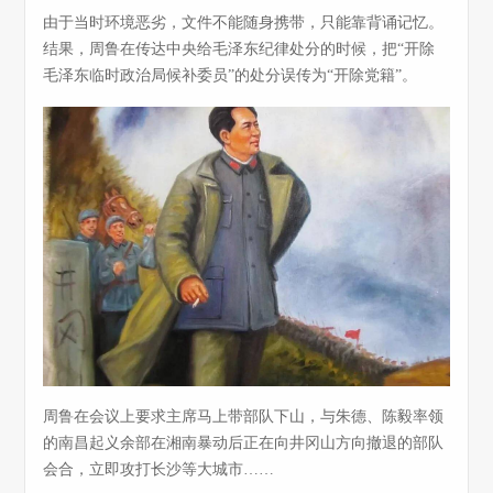
由于当时环境恶劣，文件不能随身携带，只能靠背诵记忆。
结果，周鲁在传达中央给毛泽东纪律处分的时候，把“开除
毛泽东临时政治局候补委员”的处分误传为“开除党籍”。
周鲁在会议上要求主席马上带部队下山，与朱德、陈毅率领
的南昌起义余部在湘南暴动后正在向井冈山方向撤退的部队
会合，立即攻打长沙等大城市……