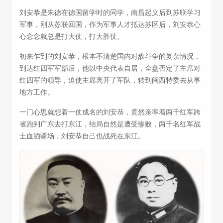
刘安恭是朱德在德国留学时的同学，南昌起义后到苏联学习
军事，刚从苏联回国，作为军事人才抵达苏区后，刘安恭心
心念念就总是打大仗，打大胜仗。
初来乍到的刘安恭，根本不清楚国内对敌斗争的复杂情况，
到达红四军军部后，他以中央代表自居，全盘否定了主席对
红四军的领导，迫使主席离开了军队，转到闽西特委去从事
地方工作。
一门心思就想着一仗成名的刘安恭，竟然亲率着两千红军跨
省跑到广东去打东江，结局自然是遭受惨败，两千名红军战
士血洒疆场，刘安恭自己也战死在东江。