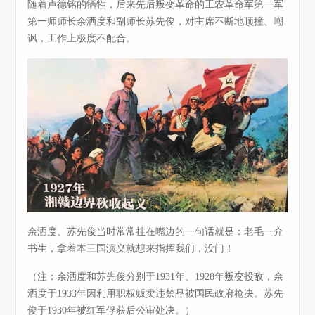
随着卢德铭的牺牲，后来先后叛变革命的工农革命军第一军
第一师师长余洒度和副师长苏先俊，对主席不断地顶撞、嘲
讽，工作上极度不配合。
余洒度、苏先俊当时常常挂在嘴边的一句话就是：老毛一介
书生，拿着本三国演义就想来指挥我们，没门！
（注：余洒度和苏先俊分别于1931年、1928年叛变投敌，余
洒度于1933年因利用职权贩卖违禁品被国民政府枪决。苏先
俊于1930年被红军俘获后公审处决。）