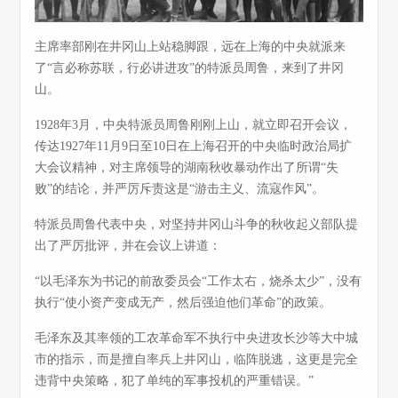
主席率部刚在井冈山上站稳脚跟，远在上海的中央就派来
了“言必称苏联，行必讲进攻”的特派员周鲁，来到了井冈
山。
1928年3月，中央特派员周鲁刚刚上山，就立即召开会议，
传达1927年11月9日至10日在上海召开的中央临时政治局扩
大会议精神，对主席领导的湖南秋收暴动作出了所谓“失
败”的结论，并严厉斥责这是“游击主义、流寇作风”。
特派员周鲁代表中央，对坚持井冈山斗争的秋收起义部队提
出了严厉批评，并在会议上讲道：
“以毛泽东为书记的前敌委员会“工作太右，烧杀太少”，没有
执行“使小资产变成无产，然后强迫他们革命”的政策。
毛泽东及其率领的工农革命军不执行中央进攻长沙等大中城
市的指示，而是擅自率兵上井冈山，临阵脱逃，这更是完全
违背中央策略，犯了单纯的军事投机的严重错误。”