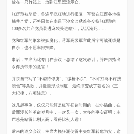
放在一只竹筏上，放到江里漂流示众。
张辉瓒被杀后，鲁涤平疯狂地进行报复，军警在江西各地搜
捕共产党，还将囚禁在南昌下沙窝监狱准备交换张辉瓒的
100多名共产党员装进麻袋丢进赣江，活活淹死……
党和红军的形象被妖魔化，蒋军高级军官此后宁可战死或是
自杀，也不愿率部投降。
事后，主席为此专门在会议上总结了这次教训，并严厉指出
杀俘所带来的危害！
并亲自书写了“不虐待俘虏”、“缴枪不杀”、“不许打骂不许搜
腰包”等条款，并慢慢形成制度，最终演变成了著名的《三
大纪律，八项注意》。
这几起事例，仅仅只能算是红军初创时期的一些小插曲，在
后面漫长的革命岁月中，一次又一次，太多的事实证明：主
席总是站得比别人高，看得比别人远！
后来的遵义会议，主席力挽狂澜使得中央红军转危为安，这