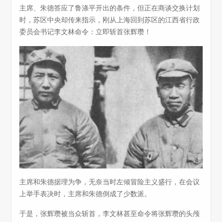
主席、朱德答应了鲁涤平开出的条件，但正在商谈交换计划
时，苏区中央却传来指示，刚从上海回到苏区的江西省行政
委员会书记李文林命令：立即斩首张辉瓒！
主席和朱德据理为争，无奈当时左倾冒险主义盛行，在会议
上举手表决时，主席和朱德倒成了少数派。
于是，张辉瓒被当众斩首，李文林甚至命令将张辉瓒的头颅