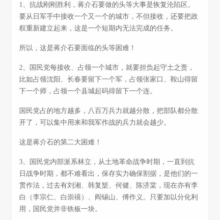
1、抗战刚刚胜利，蒋介石要做的头等大事是恢复沦陷区。
要从日军手中接收一个又一个的城市，不但接收，还要把政
权重新建立起来，这是一个短期内无法完成的任务。
所以，这是蒋介石要面临的头等困难！
2、国民党每接收、占领一个城市，就要担负起守土之责，
比如占领沈阳、长春要留下一个军，占领张家口、鞍山得留
下一个师，占领一个县城起码得留下一个连。
国民党占的地方越多，八百万兵力就越分散，把部队都分散
开了，可以集中用来和我军作战的兵力就会越少。
这是蒋介石的第二大困难！
3、国民党内部派系林立，从土地革命战争时期，一直到抗
日战争时期，都不难看出，保存实力确保割据，是他们的一
贯作法，过去有刘湘、韩复榘、何健、陈济棠，现在亦有李
白（李宗仁、白崇禧）、阎锡山、傅作义。只要加以分化利
用，国民党并非铁板一块。