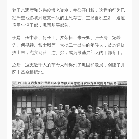
鉴于余洒度和苏先俊摆老资格，并公开叫板，这样的行为已
经严重地影响到这支部队的生死存亡。主席当机立断，迅速
启用年轻干部，巩固基层部队。
于是，伍中豪、何长工、罗荣桓、朱云卿、张子清、宛希
先、何挺颖、曾士峨等一大批二十出头的年轻人，被迅速提
拔上来，充实到营、连、排，成为最基层部队的干部骨干。
之后，这支近千人的革命火种得到了巩固和发展，创建了井
冈山革命根据地。