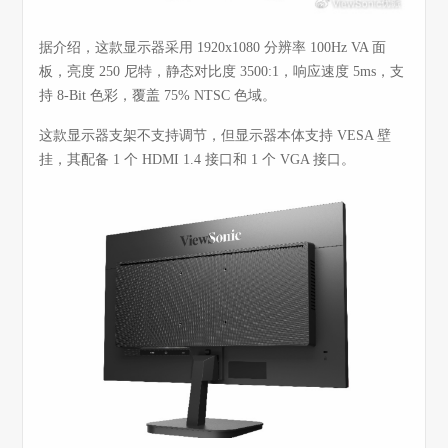
据介绍，这款显示器采用 1920x1080 分辨率 100Hz VA 面
板，亮度 250 尼特，静态对比度 3500:1，响应速度 5ms，支
持 8-Bit 色彩，覆盖 75% NTSC 色域。
这款显示器支架不支持调节，但显示器本体支持 VESA 壁
挂，其配备 1 个 HDMI 1.4 接口和 1 个 VGA 接口。