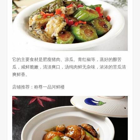
它的主要食材是肥瘦猪肉、凉瓜、青红椒等，蒸好的酿苦
瓜，咸鲜脆嫩，清淡爽口，汤纯肉鲜无杂味，浓浓的苦瓜清
爽鲜香。
店铺推荐：称尊一品河鲜楼