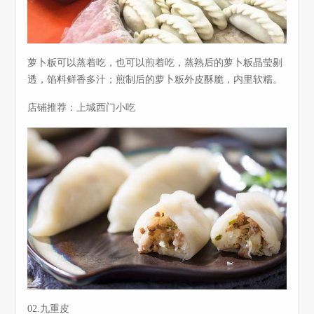
萝卜粄可以蒸着吃，也可以煎着吃，蒸熟后的萝卜粄晶莹剔
透，馅料鲜香多汁；煎制后的萝卜粄外皮酥脆，内里软糯。
店铺推荐：上城西门小吃
02.九重皮