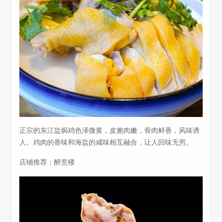
正宗的东江盐焗鸡色泽微黄，皮脆肉嫩，骨肉鲜香，风味诱
人。鸡肉的香味和海盐的咸味相互融合，让人回味无穷。
店铺推荐：醉意楼