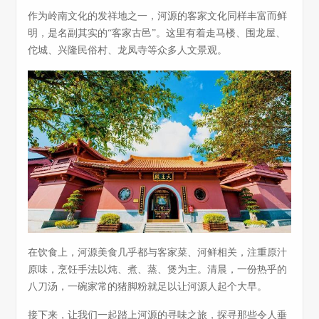
作为岭南文化的发祥地之一，河源的客家文化同样丰富而鲜
明，是名副其实的“客家古邑”。这里有着走马楼、围龙屋、
佗城、兴隆民俗村、龙凤寺等众多人文景观。
在饮食上，河源美食几乎都与客家菜、河鲜相关，注重原汁
原味，烹饪手法以炖、煮、蒸、煲为主。清晨，一份热乎的
八刀汤，一碗家常的猪脚粉就足以让河源人起个大早。
接下来，让我们一起踏上河源的寻味之旅，探寻那些令人垂