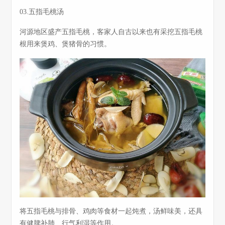
03.五指毛桃汤
河源地区盛产五指毛桃，客家人自古以来也有采挖五指毛桃
根用来煲鸡、煲猪骨的习惯。
将五指毛桃与排骨、鸡肉等食材一起炖煮，汤鲜味美，还具
有健脾补肺、行气利湿等作用。