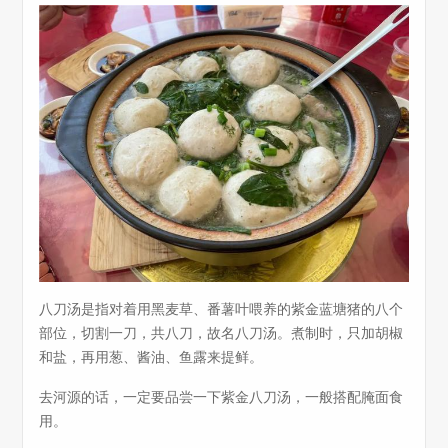
八刀汤是指对着用黑麦草、番薯叶喂养的紫金蓝塘猪的八个
部位，切割一刀，共八刀，故名八刀汤。煮制时，只加胡椒
和盐，再用葱、酱油、鱼露来提鲜。
去河源的话，一定要品尝一下紫金八刀汤，一般搭配腌面食
用。