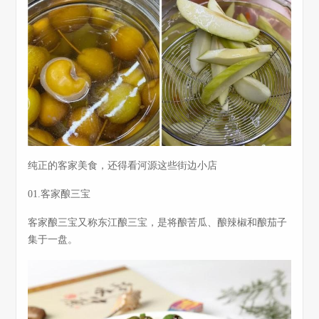
纯正的客家美食，还得看河源这些街边小店
01.客家酿三宝
客家酿三宝又称东江酿三宝，是将酿苦瓜、酿辣椒和酿茄子
集于一盘。