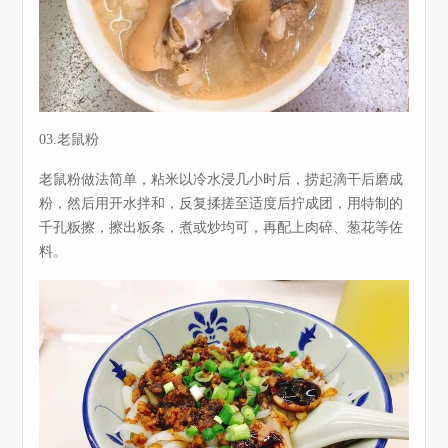
03.老鼠粉
老鼠粉做法简单，粘米以冷水浸几小时后，捞起滴干后磨成
粉，然后用开水拌和，反复揉搓至适度后拧成团，用特制的
千孔粄擦，擦出粄条，煮或炒均可，再配上肉碎、葱花等佐
料。