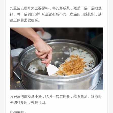
九重皮以糯米为主要原料，将其磨成浆，然后一层一层地蒸
熟。每一层的口感和味道都有所不同，底层的口感扎实，越
往上则越柔软细腻。
蒸好后切成菱形小块，吃时一层层撕开，蘸着酱油、辣椒酱
等调料食用，香糯可口。
店铺推荐：