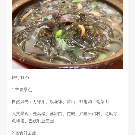
旅行TIPS
1.主要景点
自然风光：万绿湖、镜花缘、霍山、野趣沟、笔架山
人文景观：走马楼、苏家围、佗城、兴隆民俗村、龙凤寺、
龟峰塔、巴伐利亚庄园
2.觅食好去处