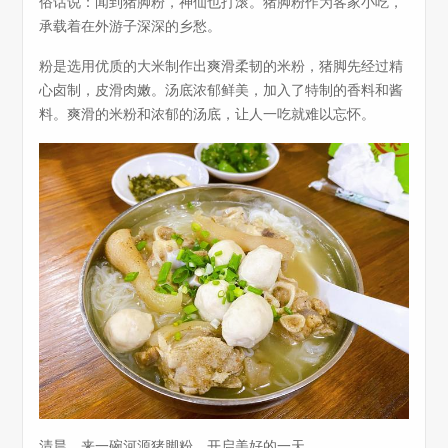
俗话说：闻到猪脚粉，神仙也打滚。猪脚粉作为客家小吃，
承载着在外游子深深的乡愁。
粉是选用优质的大米制作出爽滑柔韧的米粉，猪脚先经过精
心卤制，皮滑肉嫩。汤底浓郁鲜美，加入了特制的香料和酱
料。爽滑的米粉和浓郁的汤底，让人一吃就难以忘怀。
清晨，来一碗河源猪脚粉，开启美好的一天。