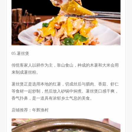
05.薯丝煲
传统客家人以耕作为主，靠山食山，种成的木薯和大米会用
来制成薯丝粉。
薯丝煲正是选用本地的红薯，切成丝后与腊肉、香菇、虾仁
等食材一起炒制，然后放入砂锅中焖煮。薯丝煲口感干爽，
香气扑鼻，是一道具有浓郁乡土气息的美食。
店铺推荐：年辉渔村