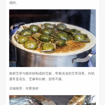
成的。
新鲜艾草与糯米粉制成的艾粄，带着淡淡的艾草清香。内馅
通常是花生、芝麻和白糖，甜而不腻。
店铺推荐：年辉渔村