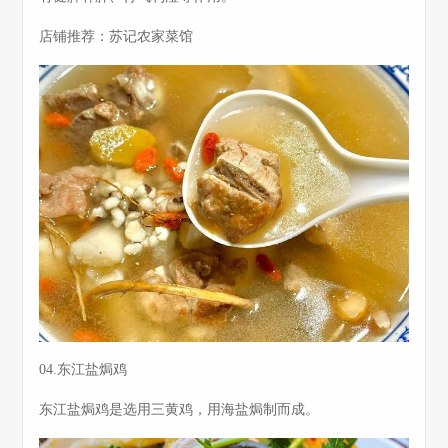
店铺推荐：苏记农家菜馆
04.东江盐焗鸡
东江盐焗鸡是选用三黄鸡，用海盐焗制而成。