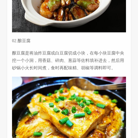
02.酿豆腐
酿豆腐是将油炸豆腐或白豆腐切成小块，在每小块豆腐中央
挖一个小洞，用香菇、碎肉、葱蒜等佐料填补进去，然后用
砂锅小火长时间煮，食时再配味精、胡椒等调料即可。