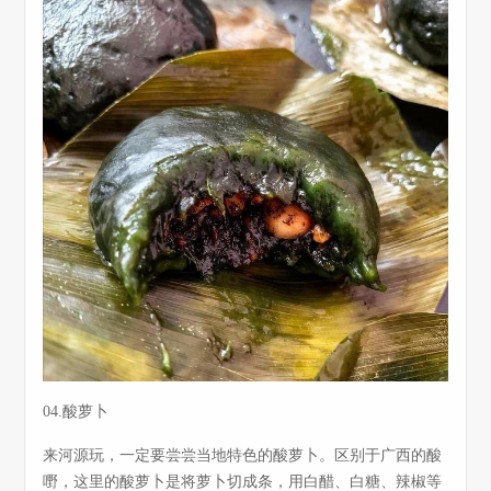
04.酸萝卜
来河源玩，一定要尝尝当地特色的酸萝卜。区别于广西的酸
嘢，这里的酸萝卜是将萝卜切成条，用白醋、白糖、辣椒等