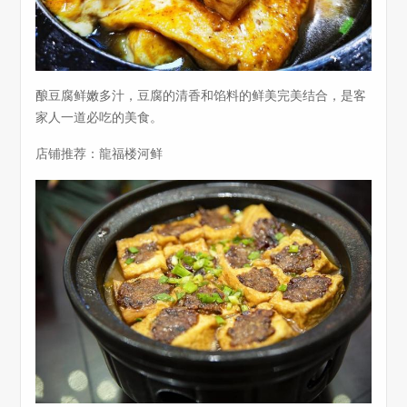
酿豆腐鲜嫩多汁，豆腐的清香和馅料的鲜美完美结合，是客
家人一道必吃的美食。
店铺推荐：龍福楼河鲜