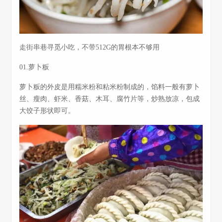
走街串巷寻觅小吃，不带512G的胃根本不够用
01.萝卜粄
萝卜粄的外皮是用糯米粉和粘米粉制成的，馅料一般有萝卜
丝、瘦肉、虾米、香菇、木耳、腐竹片等，炒熟放凉，包成
大饺子形状即可。