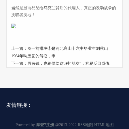
当然是显而易见给乌克兰背后的代理人，真正的发动战争的
挑唆者洗地！
上一篇：
图一前排左①是河北唐山十六中毕业生刘秋山，
1964年响应党的号召，申
下一篇：
再有钱，也别借给这3种“朋友”，容易反目成仇
友情链接：
Powered by
摩登7注册
@2013-2022
RSS地图
HTML地图